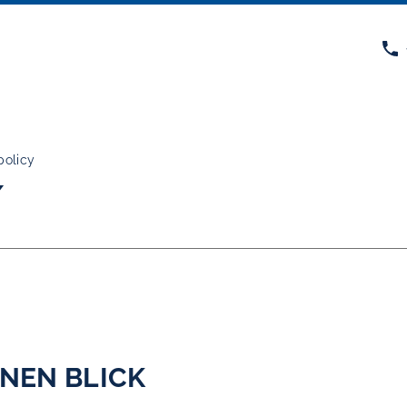
Company
policy
Y
Services
Locations
Certifications
INEN BLICK
Climate-conscious transport