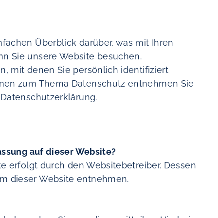
Social responsibility
fachen Überblick darüber, was mit Ihren
Career
nn Sie unsere Website besuchen.
 mit denen Sie persönlich identifiziert
ionen zum Thema Datenschutz entnehmen Sie
Contact
 Datenschutzerklärung.
Customer Login
|
Appointment Booker Self Pick-Up
fassung auf dieser Website?
te erfolgt durch den Websitebetreiber. Dessen
m dieser Website entnehmen.